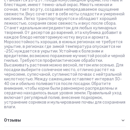
становятся 20-25 г. Плоды конусовидной формы, плотные и
блестящие, имеют темно-алый окрас. Мякоть нежная и
сочная, тает во рту, создавая непередаваемое ощущение
свежести. Вкус сочетает в себе ноты сладости и умеренной
кислинки. Легко транспортируются и обладают хорошей
лежкостью, сохраняя свою свежесть и вкус после сбора.
Станет идеальным ингредиентом для любых кулинарных
творений. От десертов до варений, эта клубника добавит в
каждое блюдо неповторимую нотку вкуса и аромата.
Морозостойкость хорошая, в южных регионах не требуется
укрытие, в регионах где зимой температура опускается ни
-25С нуждается в укрытии. Устойчив к болезням и
вредителям, возможно поражение мучнистой росой и черной
гнилью. Требуются профилактические обработки.
Высаживать растения можно весной, летом или осенью. Для
посадки выберите солнечное место, отлично растёт на
черноземе, супесчаной, суглинистой почвах с нейтральной
кислотностью. Между саженцами оставляют интервал 30-
40 см и обильно поливаются после посадки. Обратите
внимание, чтобы корни были равномерно распределены и
сердечко находилось выше уровня земли. Правильный уход
включает регулярный полив, внесение подкормок,
устранение сорняков и мульчирование почвы для сохранения
влаги.
Отзывы