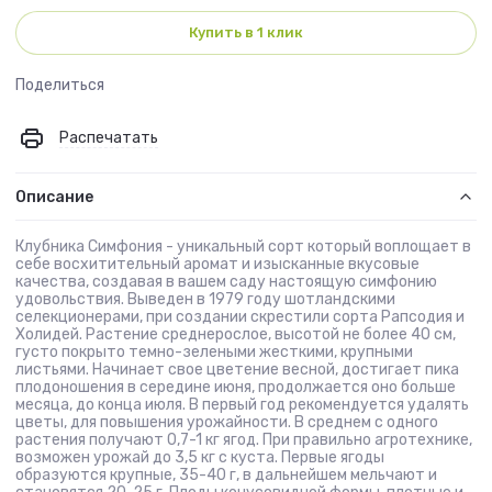
Купить в 1 клик
Поделиться
Распечатать
Описание
Клубника Симфония - уникальный сорт который воплощает в
себе восхитительный аромат и изысканные вкусовые
качества, создавая в вашем саду настоящую симфонию
удовольствия. Выведен в 1979 году шотландскими
селекционерами, при создании скрестили сорта Рапсодия и
Холидей. Растение среднерослое, высотой не более 40 см,
густо покрыто темно-зелеными жесткими, крупными
листьями. Начинает свое цветение весной, достигает пика
плодоношения в середине июня, продолжается оно больше
месяца, до конца июля. В первый год рекомендуется удалять
цветы, для повышения урожайности. В среднем с одного
растения получают 0,7-1 кг ягод. При правильно агротехнике,
возможен урожай до 3,5 кг с куста. Первые ягоды
образуются крупные, 35-40 г, в дальнейшем мельчают и