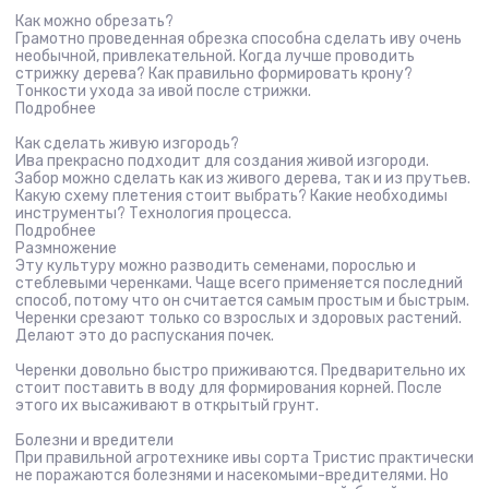
Как можно обрезать?
Грамотно проведенная обрезка способна сделать иву очень
необычной, привлекательной. Когда лучше проводить
стрижку дерева? Как правильно формировать крону?
Тонкости ухода за ивой после стрижки.
Подробнее
Как сделать живую изгородь?
Ива прекрасно подходит для создания живой изгороди.
Забор можно сделать как из живого дерева, так и из прутьев.
Какую схему плетения стоит выбрать? Какие необходимы
инструменты? Технология процесса.
Подробнее
Размножение
Эту культуру можно разводить семенами, порослью и
стеблевыми черенками. Чаще всего применяется последний
способ, потому что он считается самым простым и быстрым.
Черенки срезают только со взрослых и здоровых растений.
Делают это до распускания почек.
Черенки довольно быстро приживаются. Предварительно их
стоит поставить в воду для формирования корней. После
этого их высаживают в открытый грунт.
Болезни и вредители
При правильной агротехнике ивы сорта Тристис практически
не поражаются болезнями и насекомыми-вредителями. Но