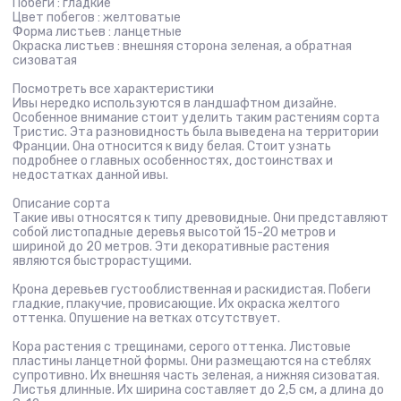
Побеги : гладкие
Цвет побегов : желтоватые
Форма листьев : ланцетные
Окраска листьев : внешняя сторона зеленая, а обратная
сизоватая
Посмотреть все характеристики
Ивы нередко используются в ландшафтном дизайне.
Особенное внимание стоит уделить таким растениям сорта
Тристис. Эта разновидность была выведена на территории
Франции. Она относится к виду белая. Стоит узнать
подробнее о главных особенностях, достоинствах и
недостатках данной ивы.
Описание сорта
Такие ивы относятся к типу древовидные. Они представляют
собой листопадные деревья высотой 15-20 метров и
шириной до 20 метров. Эти декоративные растения
являются быстрорастущими.
Крона деревьев густооблиственная и раскидистая. Побеги
гладкие, плакучие, провисающие. Их окраска желтого
оттенка. Опушение на ветках отсутствует.
Кора растения с трещинами, серого оттенка. Листовые
пластины ланцетной формы. Они размещаются на стеблях
супротивно. Их внешняя часть зеленая, а нижняя сизоватая.
Листья длинные. Их ширина составляет до 2,5 см, а длина до