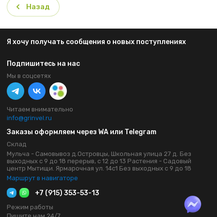
Назад
Я хочу получать сообщения о новых поступлениях
Подпишитесь на нас
Мы в соцсетях
Читаем внимательно
info@grinvel.ru
Заказы оформляем через WA или Telegram
Склад
Мульча - Самовывоз д.Островцы, Школьная улица 27 д. Без
выходных с 9 до 18 перерыв, с 12 до 13 Растения - Садовый
центр Мытищи. Ярмарочная ул. 14с1 Без выходных с 9 до 18
Маршрут в навигаторе
+7 (915) 353-53-13
Режим работы
Пишите нам 24/7