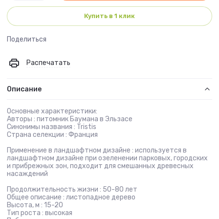
Купить в 1 клик
Поделиться
Распечатать
Описание
Основные характеристики:
Авторы : питомник Баумана в Эльзасе
Синонимы названия : Tristis
Страна селекции : Франция
Применение в ландшафтном дизайне : используется в
ландшафтном дизайне при озеленении парковых, городских
и прибрежных зон, подходит для смешанных древесных
насаждений
Продолжительность жизни : 50-80 лет
Общее описание : листопадное дерево
Высота, м : 15-20
Тип роста : высокая