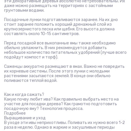
эти декоративные деревья абсолютно нетребовательны. Их
даже можно размещать на территориях с застойными
грунтовыми водами.
Посадочные лунки подготавливаются заранее. На их дно
стоит заранее положить хороший дренажный слой из
крупнозернистого песка или щебня. Его высота должна
составлять около 10-15 сантиметров.
Перед посадкой все выкопанные ямы также необходимо
обильно увлажнить. В них рекомендуется добавить
небольшое количество питательных удобрений (лучше всего
подойдут компост и торф).
Саженцы аккуратно размещают в ямах. Важно не повредить
их корневые системы. После этого лунки с молодыми
растениями засыпаются землей. В конце они обильно
поливаются теплой водой.
Как и когда сажать?
Какую почву любит ива? Как правильно выбрать место на
участке для посадки дерева? Как грамотно подготовить
посадочную яму? Технология процесса.
Подробнее
Выращивание и уход
В уходе эти ивы неприхотливы. Поливать их нужно всего 1-2
раза в неделю. Однако в жаркие и засушливые периоды