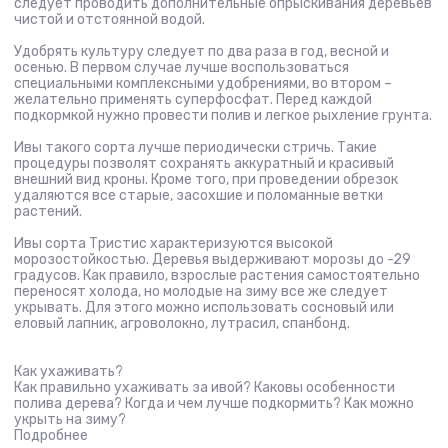
следует проводить дополнительные опрыскивания деревьев
чистой и отстоянной водой.
Удобрять культуру следует по два раза в год, весной и
осенью. В первом случае лучше воспользоваться
специальными комплексными удобрениями, во втором –
желательно применять суперфосфат. Перед каждой
подкормкой нужно провести полив и легкое рыхление грунта.
Ивы такого сорта лучше периодически стричь. Такие
процедуры позволят сохранять аккуратный и красивый
внешний вид кроны. Кроме того, при проведении обрезок
удаляются все старые, засохшие и поломанные ветки
растений.
Ивы сорта Тристис характеризуются высокой
морозостойкостью. Деревья выдерживают морозы до -29
градусов. Как правило, взрослые растения самостоятельно
переносят холода, но молодые на зиму все же следует
укрывать. Для этого можно использовать сосновый или
еловый лапник, агроволокно, лутрасил, спанбонд.
Как ухаживать?
Как правильно ухаживать за ивой? Каковы особенности
полива дерева? Когда и чем лучше подкормить? Как можно
укрыть на зиму?
Подробнее